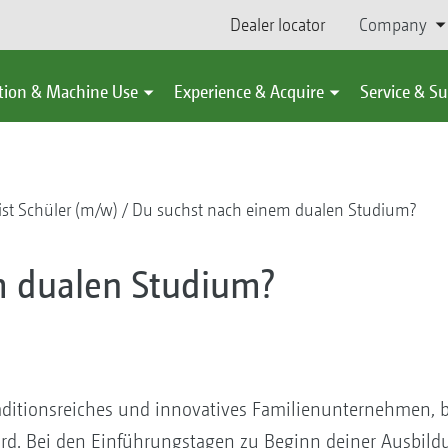
Dealer locator
Company
tion & Machine Use
Experience & Acquire
Service & S
ist Schüler (m/w)
Du suchst nach einem dualen Studium?
m dualen Studium?
aditionsreiches und innovatives Familienunternehmen, b
rd. Bei den Einführungstagen zu Beginn deiner Ausbil