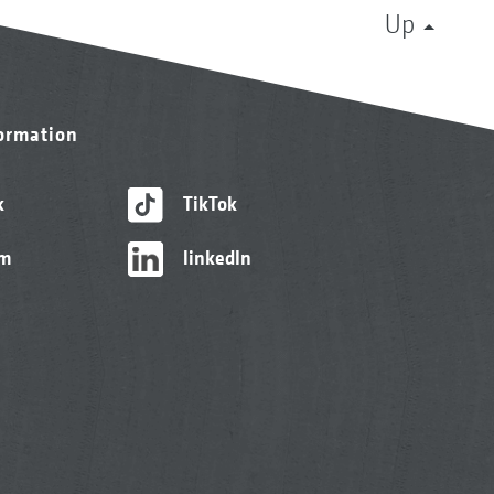
Up
formation
k
TikTok
am
linkedIn