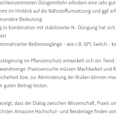
chkonzentrierten Düngemitteln erfordern eine sehr gute
t im Hinblick auf die Nährstoffumsetzung und ggf. erf
esondere Bedeutung
 in Kombination mit stabilisierter N- Düngung hat sich
ert
tomatisierter Bedienvorgänge - wie z.B. GPS Switch - ko
gssteigerung im Pflanzenschutz entwickelt sich ein Tren
wandmenge: Praxisversuche müssen Machbarkeit und Ri
icherheit bzw. zur Abminderung der Risiken können mo
n guten Beitrag leisten.
zeigt, dass der Dialog zwischen Wissenschaft, Praxis und
chsten Amazone Hochschul- und Beratertage finden vom 