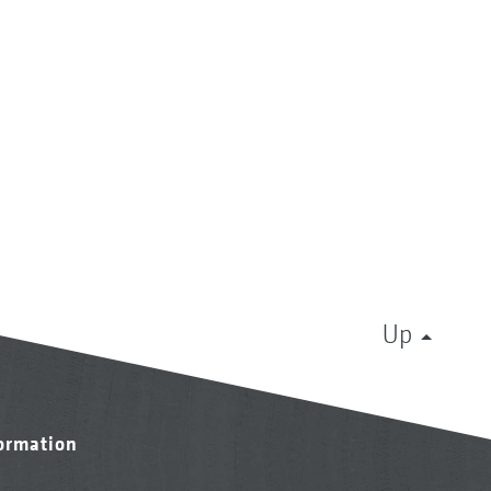
Up
formation