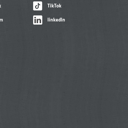
k
TikTok
am
linkedIn