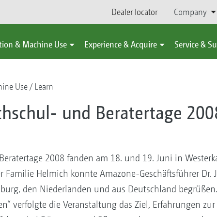
Dealer locator
Company
tion & Machine Use
Experience & Acquire
Service & S
hine Use
Learn
hschul- und Beratertage 200
ratertage 2008 fanden am 18. und 19. Juni in Westerka
er Familie Helmich konnte Amazone-Geschäftsführer Dr. J
mburg, den Niederlanden und aus Deutschland begrüßen.
en“ verfolgte die Veranstaltung das Ziel, Erfahrungen z