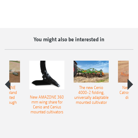
You might also be interested in
AMAZONE
The new Cenio
New AM
400 Onland
4000-2 folding,
Catros+ 03
New AMAZONE 360
-mounted
universally adaptable
disc ha
mm wing share for
ble plough
mounted cultivator
Cenio and Cenius
mounted cultivators