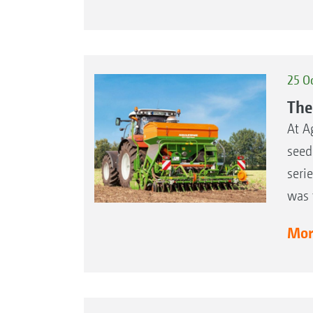
25 O
The
At A
seed
seri
was 
More