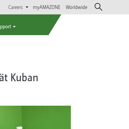
Careers
myAMAZONE
Worldwide
upport
tät Kuban