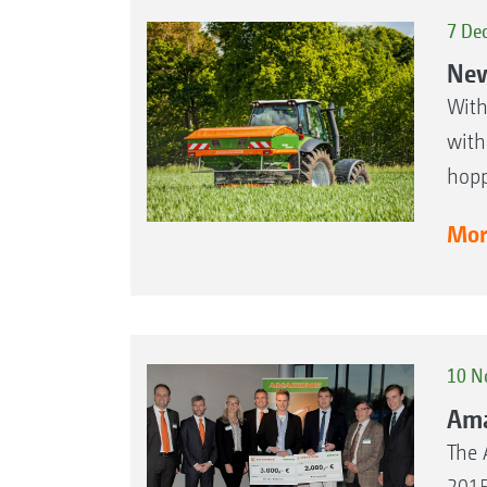
7 De
New
With
with
hopp
More
10 N
Ama
The 