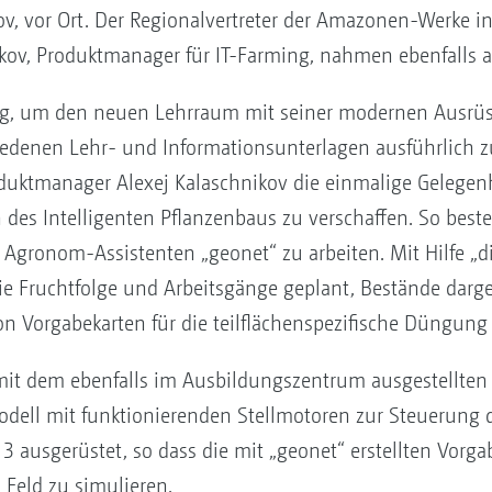
, vor Ort. Der Regionalvertreter der Amazonen-Werke in
kov, Produktmanager für IT-Farming, nahmen ebenfalls an 
ng, um den neuen Lehrraum mit seiner modernen Ausrüst
edenen Lehr- und Informationsunterlagen ausführlich zu
duktmanager Alexej Kalaschnikov die einmalige Gelegenhe
en des Intelligenten Pflanzenbaus zu verschaffen. So beste
gronom-Assistenten „geonet“ zu arbeiten. Mit Hilfe „dig
 die Fruchtfolge und Arbeitsgänge geplant, Bestände darg
on Vorgabekarten für die teilflächenspezifische Düngung 
mit dem ebenfalls im Ausbildungszentrum ausgestellte
Modell mit funktionierenden Stellmotoren zur Steuerung 
 ausgerüstet, so dass die mit „geonet“ erstellten Vorg
 Feld zu simulieren.