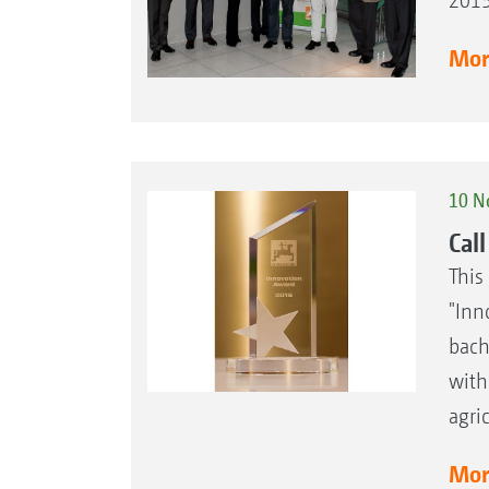
2015
More
10 N
Cal
This
"Inn
bach
with
agri
More