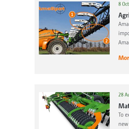
8 Oc
Agr
Amaz
impo
Amaz
More
28 A
Mat
To e
new M