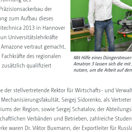
räzisionsackerbau der
ung zum Aufbau dieses
itechnica 2013 in Hannover
un Universitätslehrkräfte
 Amazone vertraut gemacht,
 Fachkräfte des regionalen
Mit Hilfe eines Düngerstreue
Amatron 3 lassen sich die mit
usätzlich qualifiziert
nutzen, um die Arbeit auf dem
e der stellvertretende Rektor für Wirtschafts- und Verw
chanisierungsfakultät, Sergej Sidorenko, als Vertreter
iums der Region, sowie Sergej Schatalov, der Abteilungsl
chaftlichen Verbänden und Betrieben, zahlreiche Stude
ke waren Dr. Viktor Buxmann, der Exportleiter für Russla