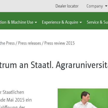
Dealer locator
Company
tion & Machine Use
Experience & Acquire
Service & S
the Press
Press releases
Press review 2015
rum an Staatl. Agraruniversi
r Staatlichen
nde Mai 2015 ein
 Eröffnung des