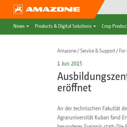
News
Products & Digital Solutions
Crop Produc
Amazone
Service & Support
For 
1 Jun 2015
Ausbildungszent
eröffnet
An der technischen Fakultät de
Agraruniversität Kuban fand E
besonderes Ereignis statt: Die