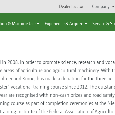
Dealer locator
Company
tion & Machine Use
Experience & Acquire
Service & S
n 2008, in order to promote science, research and vocat
he areas of agriculture and agricultural machinery. With t
lmer and Krone, has made a donation for the three best
aster“ vocational training course since 2012. The outstan
year are recognised with non-cash prizes and road safety
aining course as part of completion ceremonies at the Nie
raining institute of the Federal Association of Agricultur