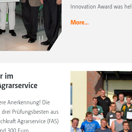
Innovation Award was held
More...
r im
grarservice
ere Anerkennung! Die
 drei Prüfungsbesten aus
hkraft Agrarservice (FAS)
und 300 Euro