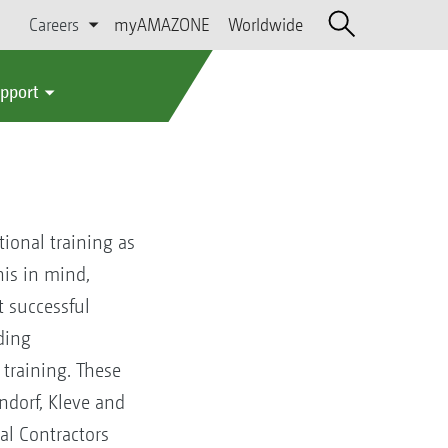
Careers
myAMAZONE
Worldwide
upport
ional training as
his in mind,
 successful
ding
 training. These
ndorf, Kleve and
al Contractors